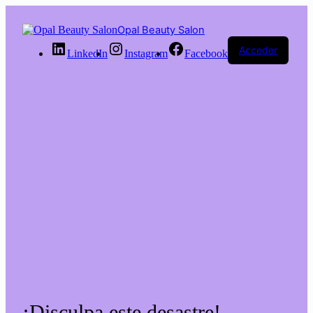
Saltar
al
Opal Beauty Salon
contenido
Acceder
LinkedIn
Instagram
Facebook
¡Disculpa este desastre!