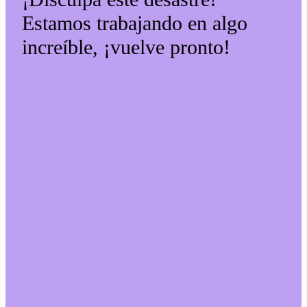
Estamos trabajando en algo
increíble, ¡vuelve pronto!