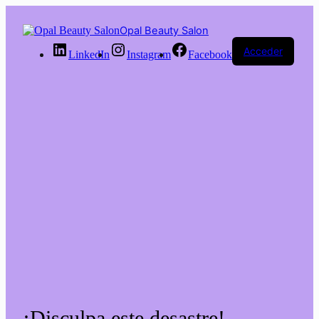
Saltar
al
Opal Beauty Salon
contenido
Acceder
LinkedIn
Instagram
Facebook
¡Disculpa este desastre!