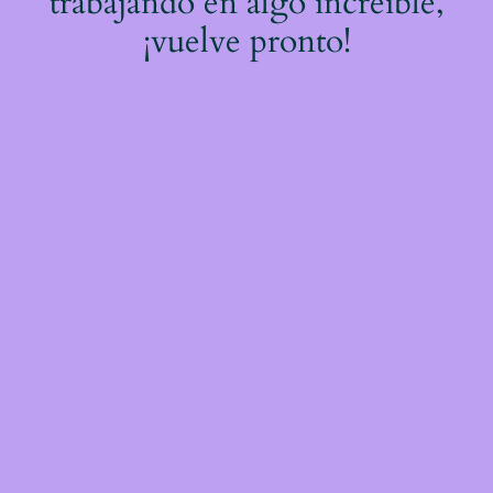
trabajando en algo increíble,
¡vuelve pronto!