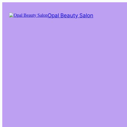
Saltar
al
Opal Beauty Salon
contenido