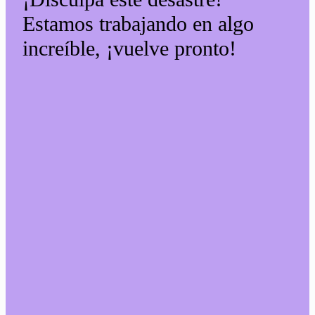
Estamos trabajando en algo
increíble, ¡vuelve pronto!