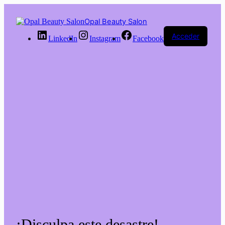
Saltar
al
Opal Beauty Salon
contenido
Acceder
LinkedIn
Instagram
Facebook
¡Disculpa este desastre!