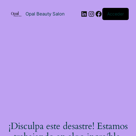
Saltar
al
LinkedIn
Instagram
Facebook
contenido
Opal Beauty Salon
Acceder
¡Disculpa este desastre! Estamos