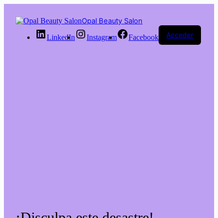
Saltar
al
Opal Beauty Salon
contenido
Acceder
LinkedIn
Instagram
Facebook
¡Disculpa este desastre!