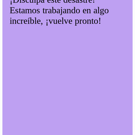
Estamos trabajando en algo
increíble, ¡vuelve pronto!