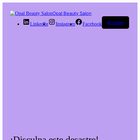
Saltar
al
Opal Beauty Salon
contenido
Acceder
LinkedIn
Instagram
Facebook
¡Disculpa este desastre!