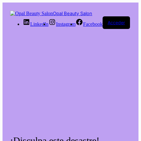
Saltar
al
Opal Beauty Salon
contenido
Acceder
LinkedIn
Instagram
Facebook
¡Disculpa este desastre!