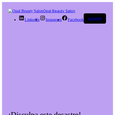
Saltar
al
Opal Beauty Salon
contenido
Acceder
LinkedIn
Instagram
Facebook
¡Disculpa este desastre!