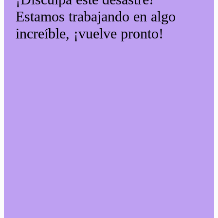
Estamos trabajando en algo
increíble, ¡vuelve pronto!