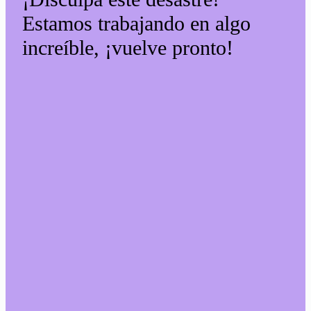
Estamos trabajando en algo
increíble, ¡vuelve pronto!