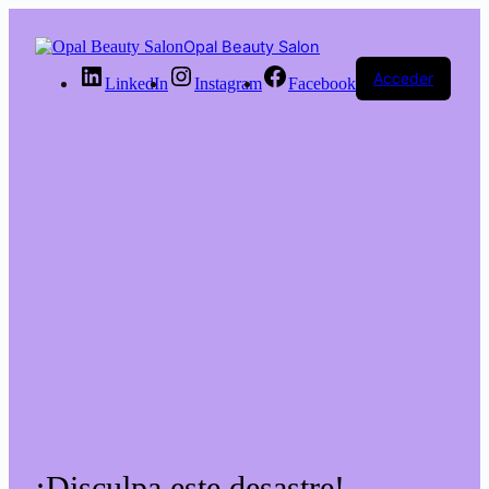
Saltar
al
Opal Beauty Salon
contenido
Acceder
LinkedIn
Instagram
Facebook
¡Disculpa este desastre!