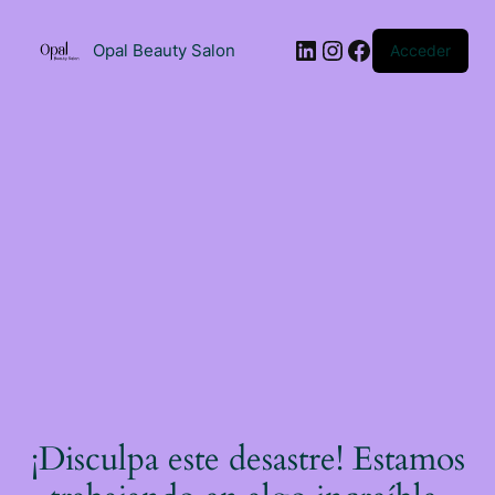
Saltar
al
LinkedIn
Instagram
Facebook
contenido
Opal Beauty Salon
Acceder
¡Disculpa este desastre! Estamos