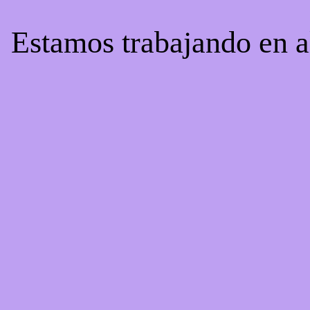
! Estamos trabajando en a