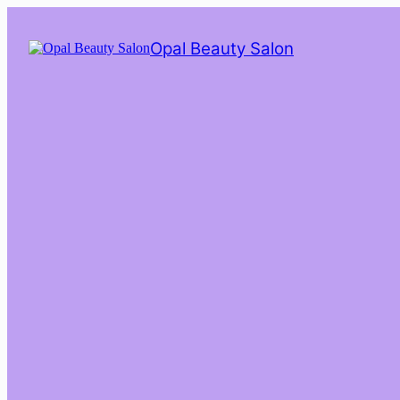
Saltar
al
Opal Beauty Salon
contenido