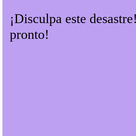
¡Disculpa este desastre
pronto!