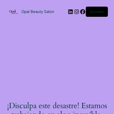
Saltar
al
LinkedIn
Instagram
Facebook
contenido
Opal Beauty Salon
Acceder
¡Disculpa este desastre! Estamos