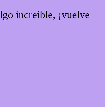
lgo increíble, ¡vuelve