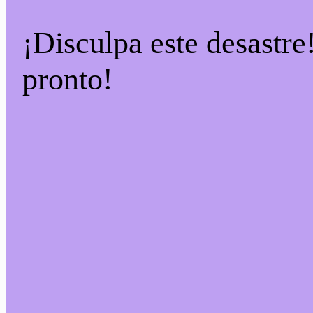
¡Disculpa este desastre
pronto!