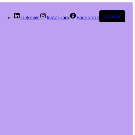
Acceder
LinkedIn
Instagram
Facebook