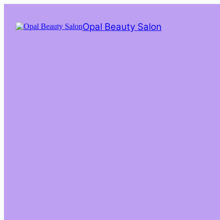
Saltar
al
Opal Beauty Salon
contenido