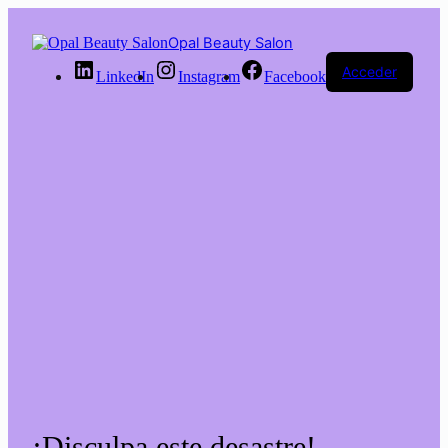
Saltar
al
Opal Beauty Salon
contenido
Acceder
LinkedIn
Instagram
Facebook
¡Disculpa este desastre!