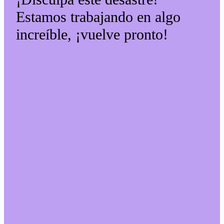
Estamos trabajando en algo
increíble, ¡vuelve pronto!