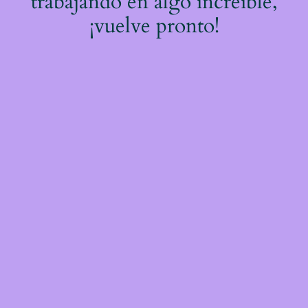
trabajando en algo increíble,
¡vuelve pronto!