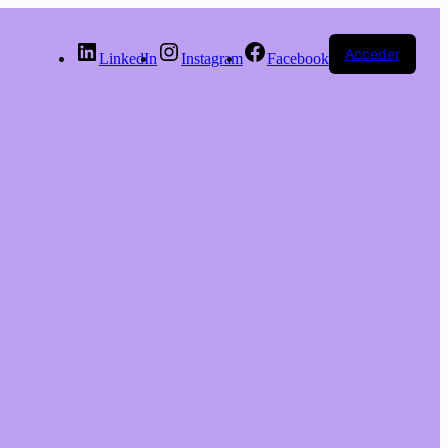
Acceder
LinkedIn
Instagram
Facebook