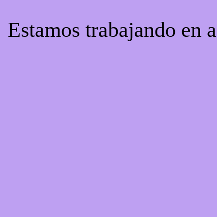
! Estamos trabajando en a