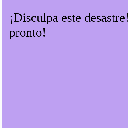
¡Disculpa este desastre
pronto!