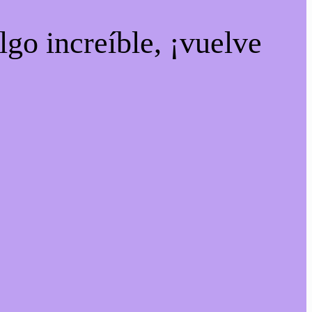
lgo increíble, ¡vuelve