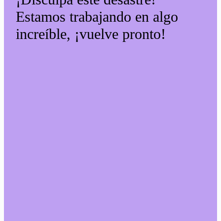
Estamos trabajando en algo
increíble, ¡vuelve pronto!