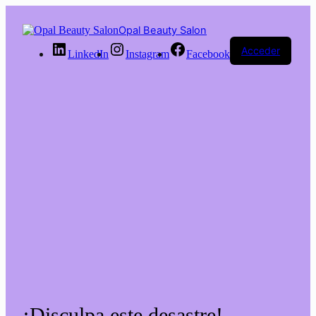
Saltar
al
Opal Beauty Salon
contenido
Acceder
LinkedIn
Instagram
Facebook
¡Disculpa este desastre!