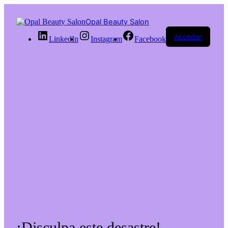
Saltar
al
Opal Beauty Salon
contenido
Acceder
LinkedIn
Instagram
Facebook
¡Disculpa este desastre!