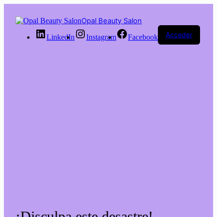
Saltar
al
Opal Beauty Salon
contenido
Acceder
LinkedIn
Instagram
Facebook
¡Disculpa este desastre!