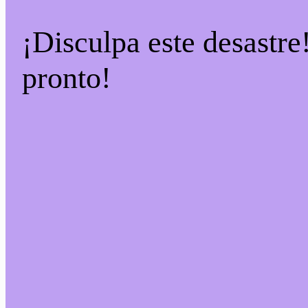
¡Disculpa este desastre
pronto!