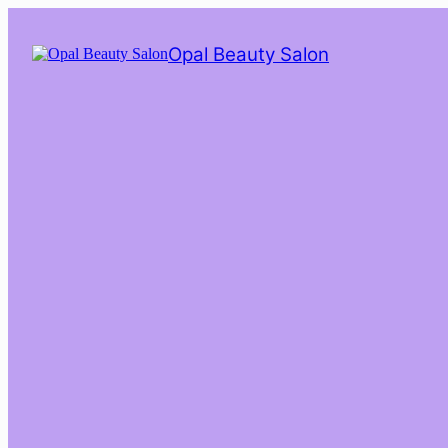
Saltar
al
Opal Beauty Salon
contenido