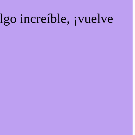
lgo increíble, ¡vuelve