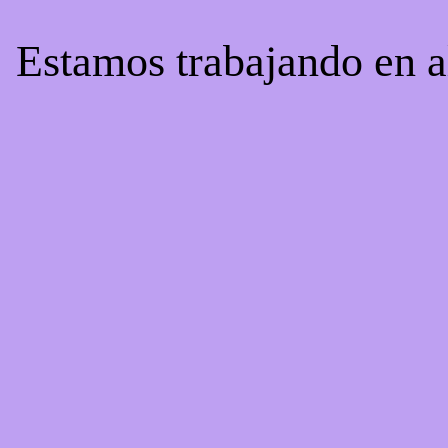
! Estamos trabajando en a