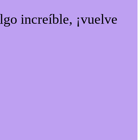
lgo increíble, ¡vuelve