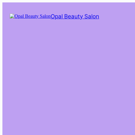
Saltar
al
Opal Beauty Salon
contenido