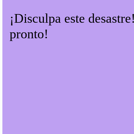
¡Disculpa este desastre
pronto!