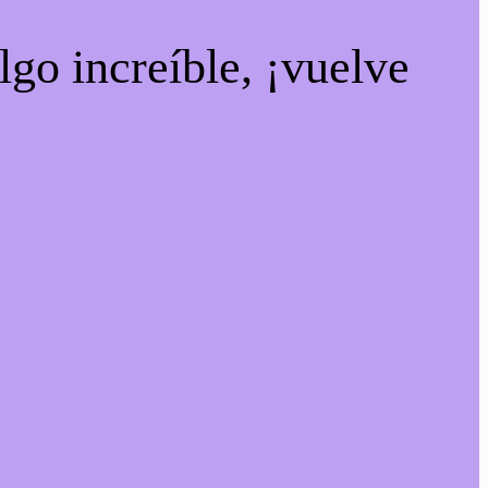
lgo increíble, ¡vuelve