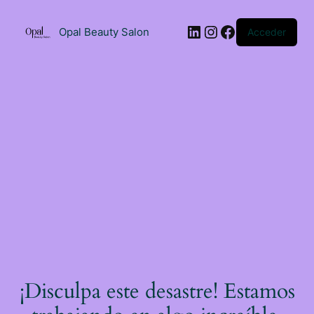
Saltar
al
LinkedIn
Instagram
Facebook
contenido
Opal Beauty Salon
Acceder
¡Disculpa este desastre! Estamos