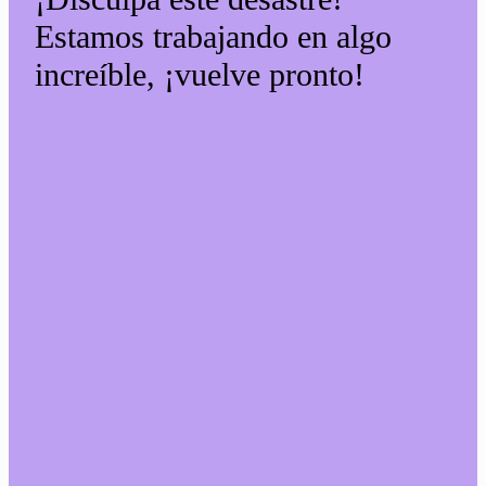
Estamos trabajando en algo
increíble, ¡vuelve pronto!