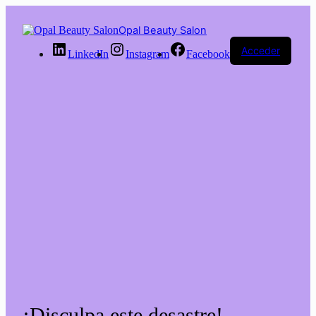
Saltar
al
Opal Beauty Salon
contenido
Acceder
LinkedIn
Instagram
Facebook
¡Disculpa este desastre!