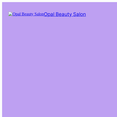
Saltar
al
Opal Beauty Salon
contenido