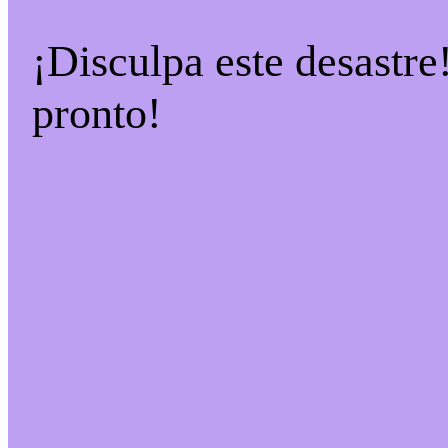
¡Disculpa este desastre
pronto!