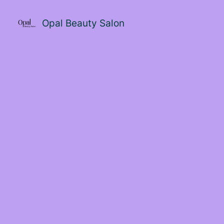
Saltar
al
Opal Beauty Salon
contenido