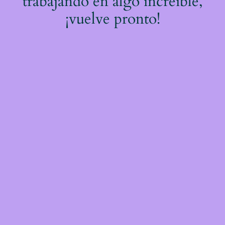
trabajando en algo increíble,
¡vuelve pronto!