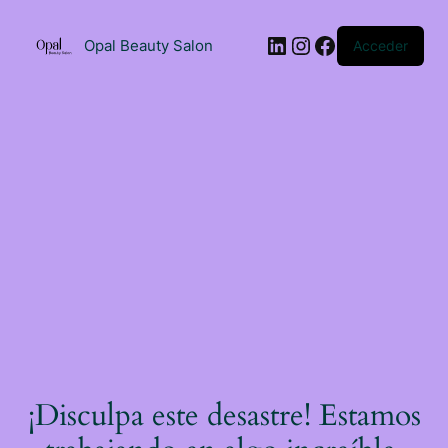
Saltar
al
LinkedIn
Instagram
Facebook
contenido
Opal Beauty Salon
Acceder
¡Disculpa este desastre! Estamos