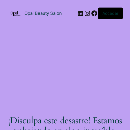
Saltar
al
LinkedIn
Instagram
Facebook
contenido
Opal Beauty Salon
Acceder
¡Disculpa este desastre! Estamos