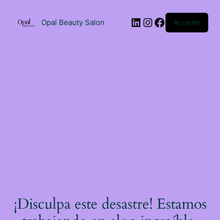
Saltar
al
LinkedIn
Instagram
Facebook
contenido
Opal Beauty Salon
Acceder
¡Disculpa este desastre! Estamos