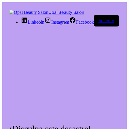
Saltar
al
Opal Beauty Salon
contenido
Acceder
LinkedIn
Instagram
Facebook
¡Disculpa este desastre!