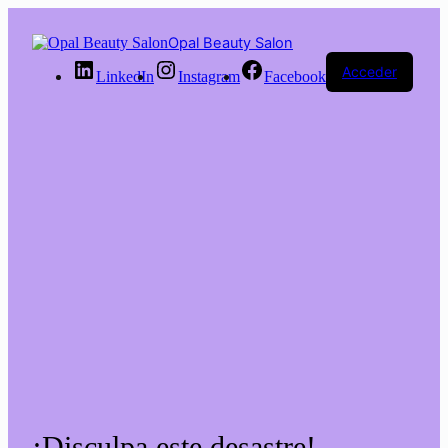
Saltar
al
Opal Beauty Salon
contenido
Acceder
LinkedIn
Instagram
Facebook
¡Disculpa este desastre!