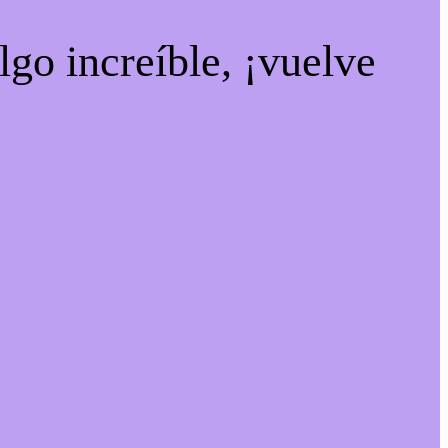
lgo increíble, ¡vuelve