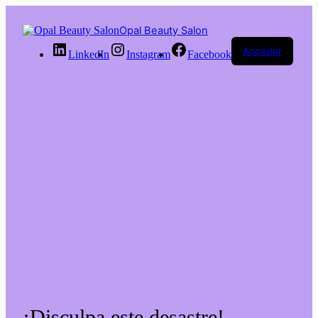
Saltar
al
Opal Beauty Salon
contenido
Acceder
LinkedIn
Instagram
Facebook
¡Disculpa este desastre!