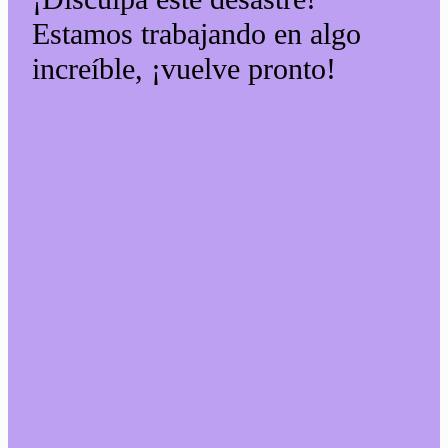
Estamos trabajando en algo
increíble, ¡vuelve pronto!