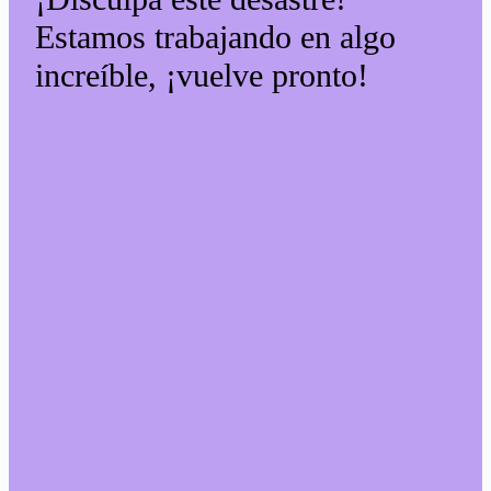
Estamos trabajando en algo
increíble, ¡vuelve pronto!