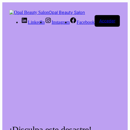
Saltar
al
Opal Beauty Salon
contenido
Acceder
LinkedIn
Instagram
Facebook
¡Disculpa este desastre!