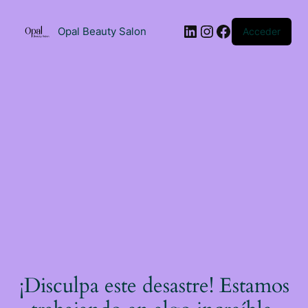
Saltar
al
LinkedIn
Instagram
Facebook
contenido
Opal Beauty Salon
Acceder
¡Disculpa este desastre! Estamos