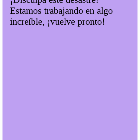
Estamos trabajando en algo
increíble, ¡vuelve pronto!