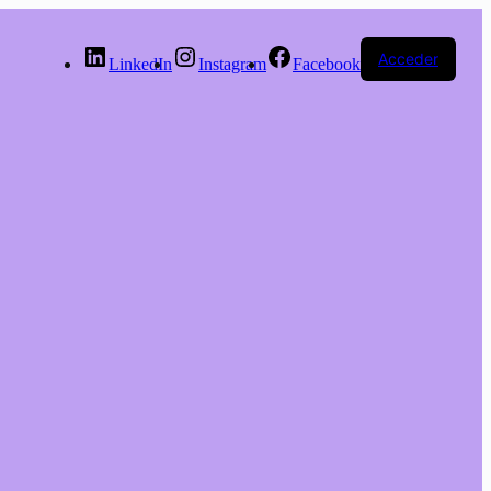
Acceder
LinkedIn
Instagram
Facebook