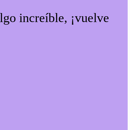
lgo increíble, ¡vuelve