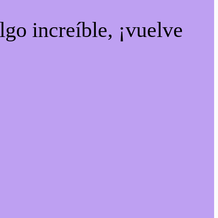
lgo increíble, ¡vuelve