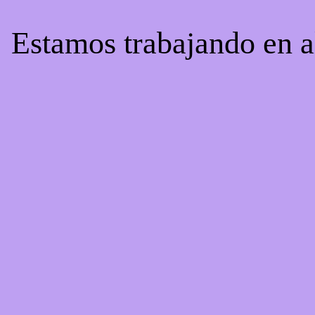
! Estamos trabajando en a