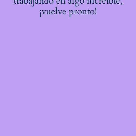
trabajando en algo increíble,
¡vuelve pronto!