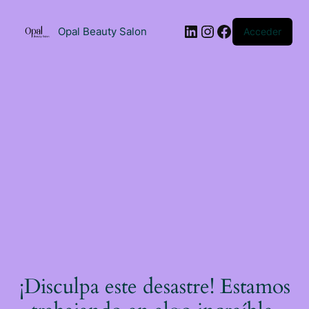
Saltar
al
LinkedIn
Instagram
Facebook
contenido
Opal Beauty Salon
Acceder
¡Disculpa este desastre! Estamos