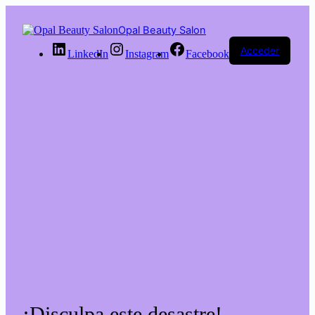
Saltar
al
Opal Beauty Salon
contenido
Acceder
LinkedIn
Instagram
Facebook
¡Disculpa este desastre!