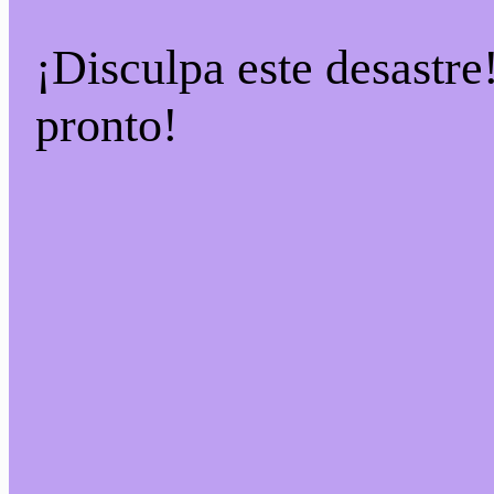
¡Disculpa este desastre
pronto!