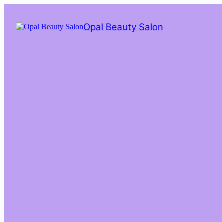
Saltar
al
Opal Beauty Salon
contenido