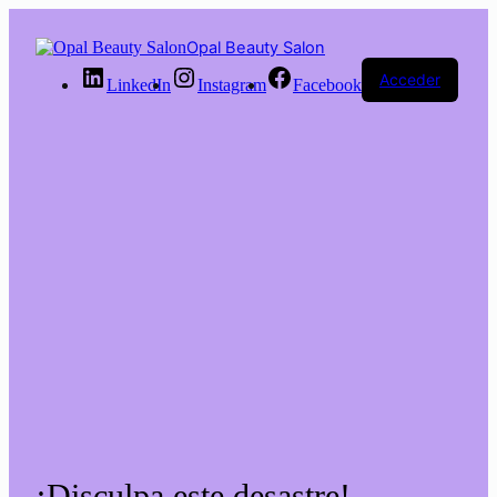
Saltar
al
Opal Beauty Salon
contenido
Acceder
LinkedIn
Instagram
Facebook
¡Disculpa este desastre!